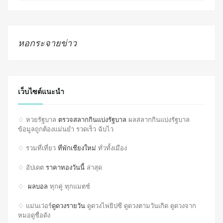
หอกระจายข่าว
เว็บไซต์แนะนำ
♢ หวยรัฐบาล
ตรวจสลากกินแบ่งรัฐบาล
ผลสลากกินแบ่งรัฐบาล
ข้อมูลถูกต้องแม่นยำ รวดเร็ว ฉับไว
♢ รวมที่เที่ยว
ที่พักเชียงใหม่
ทั่วทั้งเมือง
♢ อัปเดต
ราคาทองวันนี้
ล่าสุด
♢
ผลบอล
ทุกคู่ ทุกแมตช์
♢ แม่นเว่อร์
ดูดวงรายวัน
ดูดวงไพ่ยิปซี ดูดวงตามวันเกิด ดูดวงจาก
หมอดูชื่อดัง