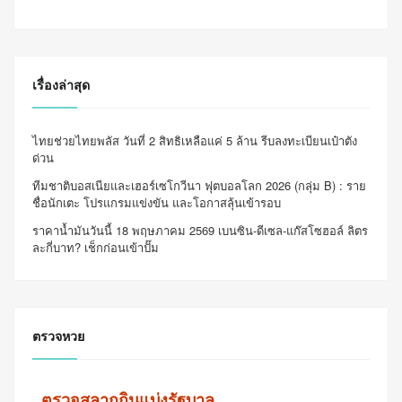
เรื่องล่าสุด
ไทยช่วยไทยพลัส วันที่ 2 สิทธิเหลือแค่ 5 ล้าน รีบลงทะเบียนเป๋าตัง
ด่วน
ทีมชาติบอสเนียและเฮอร์เซโกวีนา ฟุตบอลโลก 2026 (กลุ่ม B) : ราย
ชื่อนักเตะ โปรแกรมแข่งขัน และโอกาสลุ้นเข้ารอบ
ราคาน้ำมันวันนี้ 18 พฤษภาคม 2569 เบนซิน-ดีเซล-แก๊สโซฮอล์ ลิตร
ละกี่บาท? เช็กก่อนเข้าปั๊ม
ตรวจหวย