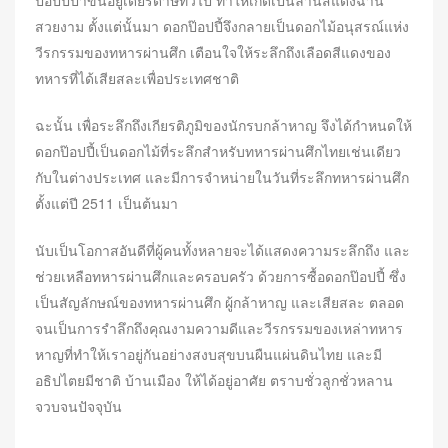
สวยงาม ตั้งแต่นั้นมา ดอกป๊อปปี้จึงกลายเป็นดอกไม้อนุสรณ์แห่ง
วีรกรรมของทหารผ่านศึก เตือนใจให้ระลึกถึงเลือดสีแดงของ
ทหารที่ได้เสียสละเพื่อประเทศชาติ
ฉะนั้น เพื่อระลึกถึงเกียรติภูมิของนักรบกล้าหาญ จึงได้กำหนดให้
ดอกป๊อปปี้เป็นดอกไม้ที่ระลึกสำหรับทหารผ่านศึกไทยเช่นเดียว
กับในต่างประเทศ และมีการจำหน่ายในวันที่ระลึกทหารผ่านศึก
ตั้งแต่ปี 2511 เป็นต้นมา
นับเป็นโอกาสอันดีที่ผู้คนทั้งหลายจะได้แสดงความระลึกถึง และ
ช่วยเหลือทหารผ่านศึกและครอบครัว ด้วยการซื้อดอกป๊อปปี้ ซึ่ง
เป็นสัญลักษณ์ของทหารผ่านศึก ผู้กล้าหาญ และเสียสละ ตลอด
จนเป็นการรำลึกถึงคุณงามความดีและวีรกรรมของเหล่าทหาร
หาญที่ทำให้เราอยู่กันอย่างสงบสุขบนผืนแผ่นดินไทย และมี
อธิปไตยมีชาติ บ้านเมือง ให้ได้อยู่อาศัย ตราบชั่วลูกชั่วหลาน
จวบจนปัจจุบัน