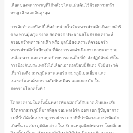
เลือดของทหารหาญที่ได้หลั่งชโลมแผ่นดินไว้ด้วยความกล้า
หาญ เสียสละอันสูงสุด
การจัดทำดอกป๊อปปี้เพื่อจำหน่ายในวันทหารผ่านศึกเกิดจากดำริ
ของ ท่านผู้หญิง จงกล กิตติขจร ประธานสโมสรสงเคราะห์
ครอบครัวทหารผ่านศึก หรือ มูลนิธิสงเคราะห์ครอบครัว
ทหารผ่านศึกในปัจจุบัน ที่ต้องการจะดำเนินการหาทุนมาช่วย
เหลือทหาร และครอบครัวทหารผ่านศึก ที่กำลังปฏิบัติหน้าที่ใน
การป้องกันประเทศจึงได้เลือกเอาดอกป๊อปปี้สีแดง ซึ่งมีประวัติ
เกี่ยวโยงถึง สมรภูมิฟลานเดอร์ส สมรภูมิเบลเยี่ยม และ
เนเธอร์แลนด์ระหว่างสัมพันธมิตร และเยอรมัน ใน
สงครามโลกครั้งที่ 1
โดยสงครามในครั้งนั้นทหารพันธมิตรได้รับบาดเจ็บและเสีย
ชีวิตจากสมรภูมินี้มากที่สุด จอมพลเอิร์ล ออฟ เฮก ผู้บัญชาการ
รบที่นั่นได้เห็นปรากฎการณ์ธรรมชาติที่น่าพิศวงและน่าพิศมัย
เกิดขึ้น ณ สมรภูมิดังกล่าว ในบริเวณหลุมฝังศพทหาร โดยมีดอก
ป๊อปปี้ป่าขึ้นอยู่เดียรดาษทั่วไป ทำให้เกิดเป็นลานสีแดงฉาน