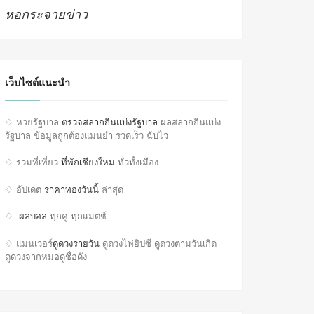
หอกระจายข่าว
เว็บไซต์แนะนำ
♢ หวยรัฐบาล
ตรวจสลากกินแบ่งรัฐบาล
ผลสลากกินแบ่ง
รัฐบาล ข้อมูลถูกต้องแม่นยำ รวดเร็ว ฉับไว
♢ รวมที่เที่ยว
ที่พักเชียงใหม่
ทั่วทั้งเมือง
♢ อัปเดต
ราคาทองวันนี้
ล่าสุด
♢
ผลบอล
ทุกคู่ ทุกแมตช์
♢ แม่นเว่อร์
ดูดวงรายวัน
ดูดวงไพ่ยิปซี ดูดวงตามวันเกิด
ดูดวงจากหมอดูชื่อดัง