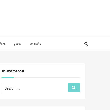
ที่ยว
ดูดวง
เลขเด็ด
ค้นหาบทความ
Search
Search
for: