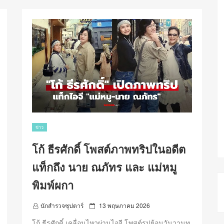
o
n
นี้
18
พ.ค.
69
ลดลง
200
บาท
คน
เริ่ม
จับตา
“จังหวะ
ข่าว
ซื้อ
ทอง””
โก้ ธีรศักดิ์ โพสต์ภาพทริปในอดีต
แท็กถึง นาย ณภัทร และ แม่หมู
พิมพ์ผกา
P
นักสำรวจซุปตาร์
13 พฤษภาคม 2026
o
โก้ ธีรศักดิ์ เคลื่อนไหวผ่านไอจี โพสต์รูปย้อนวันวานท