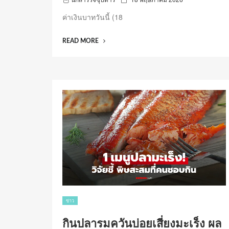
o
ค่าเงินบาทวันนี้ (18
s
t
“ค่า
e
READ MORE
เงิน
d
บาท
o
n
วัน
นี้
18
พ.ค.
69
เคลื่อนไหว
กรอบ
32.65-
32.90
บาท
ต่อ
ดอลลาร์
ข่าว
จับตา
กินปลารมควันบ่อยเสี่ยงมะเร็ง ผล
ปัจจัย