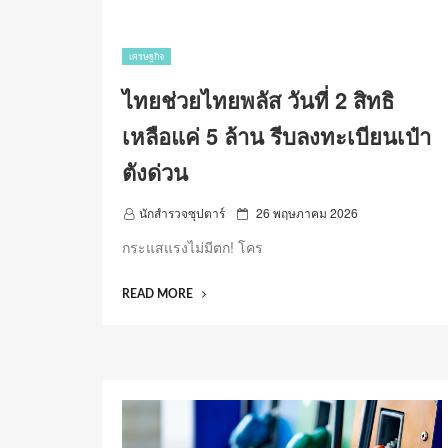
เศรษฐกิจ
ไทยช่วยไทยพลัส วันที่ 2 สิทธิ
เหลือแค่ 5 ล้าน รีบลงทะเบียนเป๋า
ตังด่วน
P
นักสำรวจซุปตาร์
26 พฤษภาคม 2026
o
กระแสแรงไม่มีตก! โคร
s
t
“ไทย
e
READ MORE
ช่วย
d
ไทย
o
n
พลัส
วัน
ที่
2
สิทธิ