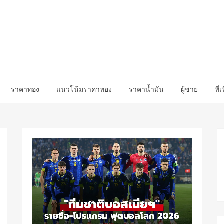
ราคาทอง
แนวโน้มราคาทอง
ราคาน้ำมัน
ผู้ชาย
ที่เ