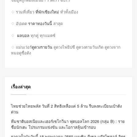
♢ รวมที่เที่ยว
ที่พักเชียงใหม่
ทั่วทั้งเมือง
♢ อัปเดต
ราคาทองวันนี้
ล่าสุด
♢
ผลบอล
ทุกคู่ ทุกแมตช์
♢ แม่นเว่อร์
ดูดวงรายวัน
ดูดวงไพ่ยิปซี ดูดวงตามวันเกิด ดูดวงจาก
หมอดูชื่อดัง
เรื่องล่าสุด
ไทยช่วยไทยพลัส วันที่ 2 สิทธิเหลือแค่ 5 ล้าน รีบลงทะเบียนเป๋าตัง
ด่วน
ทีมชาติบอสเนียและเฮอร์เซโกวีนา ฟุตบอลโลก 2026 (กลุ่ม B) : ราย
ชื่อนักเตะ โปรแกรมแข่งขัน และโอกาสลุ้นเข้ารอบ
ราคาน้ำมันวันนี้ 18 พฤษภาคม 2569 เบนซิน-ดีเซล-แก๊สโซฮอล์ ลิตร