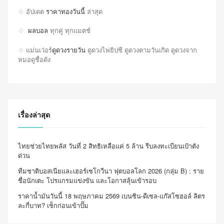
♢ อัปเดต
ราคาทองวันนี้
ล่าสุด
♢
ผลบอล
ทุกคู่ ทุกแมตช์
♢ แม่นเว่อร์
ดูดวงรายวัน
ดูดวงไพ่ยิปซี ดูดวงตามวันเกิด ดูดวงจาก
หมอดูชื่อดัง
เรื่องล่าสุด
ไทยช่วยไทยพลัส วันที่ 2 สิทธิเหลือแค่ 5 ล้าน รีบลงทะเบียนเป๋าตัง
ด่วน
ทีมชาติบอสเนียและเฮอร์เซโกวีนา ฟุตบอลโลก 2026 (กลุ่ม B) : ราย
ชื่อนักเตะ โปรแกรมแข่งขัน และโอกาสลุ้นเข้ารอบ
ราคาน้ำมันวันนี้ 18 พฤษภาคม 2569 เบนซิน-ดีเซล-แก๊สโซฮอล์ ลิตร
ละกี่บาท? เช็กก่อนเข้าปั๊ม