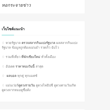
หอกระจายข่าว
เว็บไซต์แนะนำ
♢ หวยรัฐบาล
ตรวจสลากกินแบ่งรัฐบาล
ผลสลากกินแบ่ง
รัฐบาล ข้อมูลถูกต้องแม่นยำ รวดเร็ว ฉับไว
♢ รวมที่เที่ยว
ที่พักเชียงใหม่
ทั่วทั้งเมือง
♢ อัปเดต
ราคาทองวันนี้
ล่าสุด
♢
ผลบอล
ทุกคู่ ทุกแมตช์
♢ แม่นเว่อร์
ดูดวงรายวัน
ดูดวงไพ่ยิปซี ดูดวงตามวันเกิด
ดูดวงจากหมอดูชื่อดัง