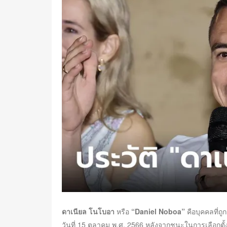
e
d
o
n
ดาเนียล โนโบอา
หรือ
“Daniel Noboa”
คือบุคคลที่ถ
วันที่ 15 ตุลาคม พ.ศ. 2566 หลังจากชนะในการเลือกต