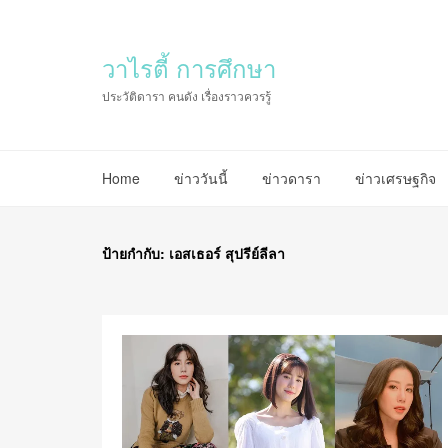
วาไรตี้ การศึกษา
ประวัติดารา คนดัง เรื่องราวควรรู้
Home
ข่าววันนี้
ข่าวดารา
ข่าวเศรษฐกิจ
ป้ายกำกับ:
เอสเธอร์ สุปรีย์ลีลา