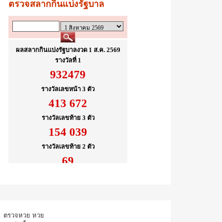
ตรวจหวย
หวย