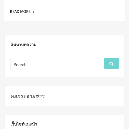
s
t
“อัจฉริยะ-
READ MORE
e
หมอ
d
รพ.ดัง
o
ลุก
n
ชี้
หน้า
ค้นหาบทความ
ปม
ปัด
Search
รักษา
Search
for:
สาว
ถูก
สาด
น้ำกรด”
หอกระจายข่าว
เว็บไซต์แนะนำ