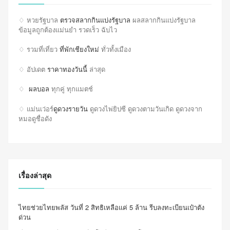
♢ หวยรัฐบาล
ตรวจสลากกินแบ่งรัฐบาล
ผลสลากกินแบ่งรัฐบาล
ข้อมูลถูกต้องแม่นยำ รวดเร็ว ฉับไว
♢ รวมที่เที่ยว
ที่พักเชียงใหม่
ทั่วทั้งเมือง
♢ อัปเดต
ราคาทองวันนี้
ล่าสุด
♢
ผลบอล
ทุกคู่ ทุกแมตช์
♢ แม่นเว่อร์
ดูดวงรายวัน
ดูดวงไพ่ยิปซี ดูดวงตามวันเกิด ดูดวงจาก
หมอดูชื่อดัง
เรื่องล่าสุด
ไทยช่วยไทยพลัส วันที่ 2 สิทธิเหลือแค่ 5 ล้าน รีบลงทะเบียนเป๋าตัง
ด่วน