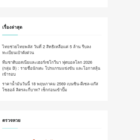
เรื่องล่าสุด
ไทยช่วยไทยพลัส วันที่ 2 สิทธิเหลือแค่ 5 ล้าน รีบลง
ทะเบียนเป๋าตังด่วน
ทีมชาติบอสเนียและเฮอร์เซโกวีนา ฟุตบอลโลก 2026
(กลุ่ม B) : รายชื่อนักเตะ โปรแกรมแข่งขัน และโอกาสลุ้น
เข้ารอบ
ราคาน้ำมันวันนี้ 18 พฤษภาคม 2569 เบนซิน-ดีเซล-แก๊ส
โซฮอล์ ลิตรละกี่บาท? เช็กก่อนเข้าปั๊ม
ตรวจหวย