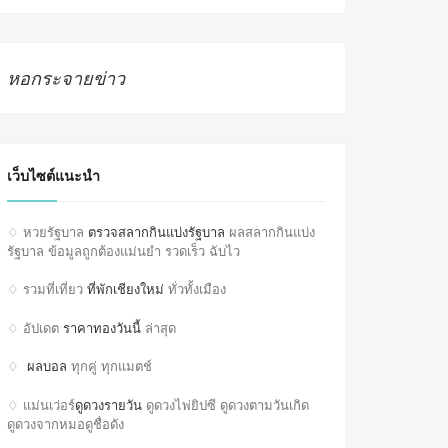
หอกระจายข่าว
เว็บไซต์แนะนำ
♢ หวยรัฐบาล
ตรวจสลากกินแบ่งรัฐบาล
ผลสลากกินแบ่ง
รัฐบาล ข้อมูลถูกต้องแม่นยำ รวดเร็ว ฉับไว
♢ รวมที่เที่ยว
ที่พักเชียงใหม่
ทั่วทั้งเมือง
♢ อัปเดต
ราคาทองวันนี้
ล่าสุด
♢
ผลบอล
ทุกคู่ ทุกแมตช์
♢ แม่นเว่อร์
ดูดวงรายวัน
ดูดวงไพ่ยิปซี ดูดวงตามวันเกิด
ดูดวงจากหมอดูชื่อดัง