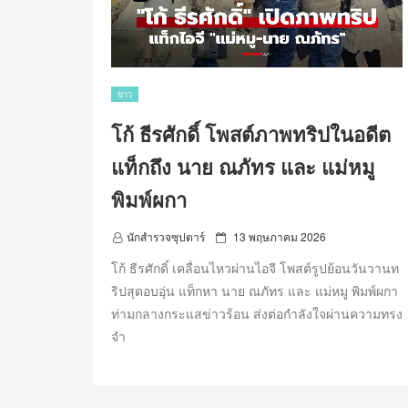
ข่าว
โก้ ธีรศักดิ์ โพสต์ภาพทริปในอดีต
แท็กถึง นาย ณภัทร และ แม่หมู
พิมพ์ผกา
P
นักสำรวจซุปตาร์
13 พฤษภาคม 2026
o
โก้ ธีรศักดิ์ เคลื่อนไหวผ่านไอจี โพสต์รูปย้อนวันวานท
s
ริปสุดอบอุ่น แท็กหา นาย ณภัทร และ แม่หมู พิมพ์ผกา
t
ท่ามกลางกระแสข่าวร้อน ส่งต่อกำลังใจผ่านความทรง
e
d
จำ
o
n