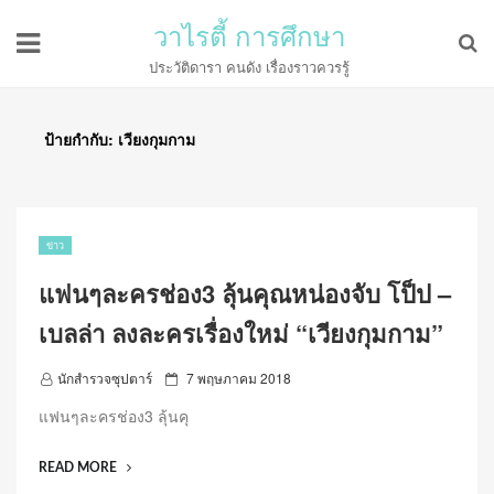
วาไรตี้ การศึกษา
ประวัติดารา คนดัง เรื่องราวควรรู้
ป้ายกำกับ:
เวียงกุมกาม
ข่าว
แฟนๆละครช่อง3 ลุ้นคุณหน่องจับ โป็ป –
เบลล่า ลงละครเรื่องใหม่ “เวียงกุมกาม”
P
นักสำรวจซุปตาร์
7 พฤษภาคม 2018
o
แฟนๆละครช่อง3 ลุ้นคุ
s
t
“แฟนๆ
READ MORE
e
ละคร