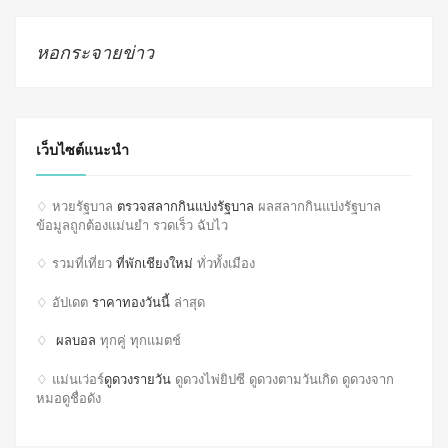
หอกระจายข่าว
เว็บไซต์แนะนำ
♢ หวยรัฐบาล
ตรวจสลากกินแบ่งรัฐบาล
ผลสลากกินแบ่งรัฐบาล
ข้อมูลถูกต้องแม่นยำ รวดเร็ว ฉับไว
♢ รวมที่เที่ยว
ที่พักเชียงใหม่
ทั่วทั้งเมือง
♢ อัปเดต
ราคาทองวันนี้
ล่าสุด
♢
ผลบอล
ทุกคู่ ทุกแมตช์
♢ แม่นเว่อร์
ดูดวงรายวัน
ดูดวงไพ่ยิปซี ดูดวงตามวันเกิด ดูดวงจาก
หมอดูชื่อดัง