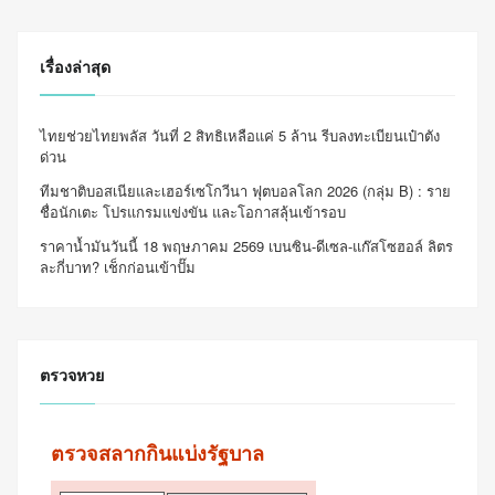
เรื่องล่าสุด
ไทยช่วยไทยพลัส วันที่ 2 สิทธิเหลือแค่ 5 ล้าน รีบลงทะเบียนเป๋าตัง
ด่วน
ทีมชาติบอสเนียและเฮอร์เซโกวีนา ฟุตบอลโลก 2026 (กลุ่ม B) : ราย
ชื่อนักเตะ โปรแกรมแข่งขัน และโอกาสลุ้นเข้ารอบ
ราคาน้ำมันวันนี้ 18 พฤษภาคม 2569 เบนซิน-ดีเซล-แก๊สโซฮอล์ ลิตร
ละกี่บาท? เช็กก่อนเข้าปั๊ม
ตรวจหวย