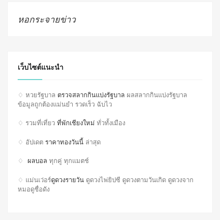
โผล่
ร่วม
หอกระจายข่าว
ยินดี
วัน
สงกรานต์”
เว็บไซต์แนะนำ
♢ หวยรัฐบาล
ตรวจสลากกินแบ่งรัฐบาล
ผลสลากกินแบ่งรัฐบาล
ข้อมูลถูกต้องแม่นยำ รวดเร็ว ฉับไว
♢ รวมที่เที่ยว
ที่พักเชียงใหม่
ทั่วทั้งเมือง
♢ อัปเดต
ราคาทองวันนี้
ล่าสุด
♢
ผลบอล
ทุกคู่ ทุกแมตช์
♢ แม่นเว่อร์
ดูดวงรายวัน
ดูดวงไพ่ยิปซี ดูดวงตามวันเกิด ดูดวงจาก
หมอดูชื่อดัง