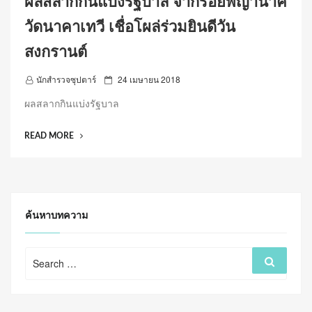
ผลสลากกินแบ่งรัฐบาล จากรอยพญานาค
IFRAME
วัดนาคาเทวี เชื่อโผล่ร่วมยินดีวัน
ผล
สลาก
สงกรานต์
กิน
แบ่ง
P
นักสำรวจซุปตาร์
24 เมษายน 2018
รัฐบาล”
o
ผลสลากกินแบ่งรัฐบาล
s
t
“ผล
READ MORE
e
สลาก
d
กิน
o
แบ่ง
n
รัฐบาล
จาก
ค้นหาบทความ
รอย
พญานาค
Search
วัด
Search
for:
นาคา
เทวี
เชื่อ