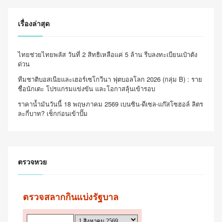
เรื่องล่าสุด
ไทยช่วยไทยพลัส วันที่ 2 สิทธิเหลือแค่ 5 ล้าน รีบลงทะเบียนเป๋าตัง
ด่วน
ทีมชาติบอสเนียและเฮอร์เซโกวีนา ฟุตบอลโลก 2026 (กลุ่ม B) : ราย
ชื่อนักเตะ โปรแกรมแข่งขัน และโอกาสลุ้นเข้ารอบ
ราคาน้ำมันวันนี้ 18 พฤษภาคม 2569 เบนซิน-ดีเซล-แก๊สโซฮอล์ ลิตร
ละกี่บาท? เช็กก่อนเข้าปั๊ม
ตรวจหวย