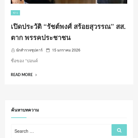
ข่าว
เปิดประวัติ “รัชต์พงศ์ สร้อยสุวรรณ” สส.
ตาก พรรคประชาชน
P
นักสำรวจซุปตาร์
15 มกราคม 2026
o
ชื่อของ “ปอนด์
s
t
“เปิด
READ MORE
e
ประวัติ
d
“รัช
o
ต์
n
พงศ์
สร้อย
ค้นหาบทความ
สุวรรณ”
สส.
Search
ตาก
Search
for:
พรรค