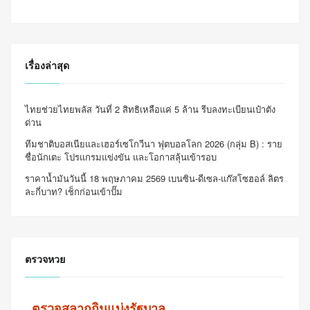
เรื่องล่าสุด
ไทยช่วยไทยพลัส วันที่ 2 สิทธิเหลือแค่ 5 ล้าน รีบลงทะเบียนเป๋าตัง
ด่วน
ทีมชาติบอสเนียและเฮอร์เซโกวีนา ฟุตบอลโลก 2026 (กลุ่ม B) : ราย
ชื่อนักเตะ โปรแกรมแข่งขัน และโอกาสลุ้นเข้ารอบ
ราคาน้ำมันวันนี้ 18 พฤษภาคม 2569 เบนซิน-ดีเซล-แก๊สโซฮอล์ ลิตร
ละกี่บาท? เช็กก่อนเข้าปั๊ม
ตรวจหวย