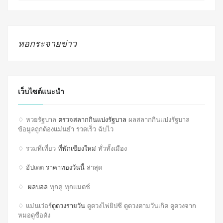
ประชาชน”
หอกระจายข่าว
เว็บไซต์แนะนำ
♢ หวยรัฐบาล
ตรวจสลากกินแบ่งรัฐบาล
ผลสลากกินแบ่งรัฐบาล
ข้อมูลถูกต้องแม่นยำ รวดเร็ว ฉับไว
♢ รวมที่เที่ยว
ที่พักเชียงใหม่
ทั่วทั้งเมือง
♢ อัปเดต
ราคาทองวันนี้
ล่าสุด
♢
ผลบอล
ทุกคู่ ทุกแมตช์
♢ แม่นเว่อร์
ดูดวงรายวัน
ดูดวงไพ่ยิปซี ดูดวงตามวันเกิด ดูดวงจาก
หมอดูชื่อดัง