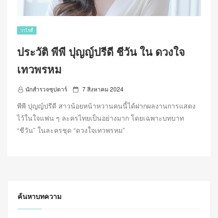
วาไรตี้
ประวัติ พีพี ปุญญ์ปรีดี ชีวัน ใน ดวงใจ
เทวพรหม
P
นักสำรวจซุปตาร์
7 สิงหาคม 2024
o
พีพี ปุญญ์ปรีดี สาวน้อยหน้าหวานคนนี้ได้ฝากผลงานการแสดง
s
ไว้ในใจแฟน ๆ ละครไทยเป็นอย่างมาก โดยเฉพาะบทบาท
t
“ชีวัน” ในละครชุด “ดวงใจเทวพรหม”
e
d
o
n
ค้นหาบทความ