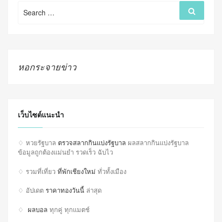
Search
Search
for:
หอกระจายข่าว
เว็บไซต์แนะนำ
♢ หวยรัฐบาล
ตรวจสลากกินแบ่งรัฐบาล
ผลสลากกินแบ่งรัฐบาล
ข้อมูลถูกต้องแม่นยำ รวดเร็ว ฉับไว
♢ รวมที่เที่ยว
ที่พักเชียงใหม่
ทั่วทั้งเมือง
♢ อัปเดต
ราคาทองวันนี้
ล่าสุด
♢
ผลบอล
ทุกคู่ ทุกแมตช์