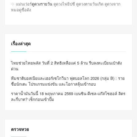
♢ แม่นเว่อร์
ดูดวงรายวัน
ดูดวงไพ่ยิปซี ดูดวงตามวันเกิด ดูดวงจาก
หมอดูชื่อดัง
เรื่องล่าสุด
ไทยช่วยไทยพลัส วันที่ 2 สิทธิเหลือแค่ 5 ล้าน รีบลงทะเบียนเป๋าตัง
ด่วน
ทีมชาติบอสเนียและเฮอร์เซโกวีนา ฟุตบอลโลก 2026 (กลุ่ม B) : ราย
ชื่อนักเตะ โปรแกรมแข่งขัน และโอกาสลุ้นเข้ารอบ
ราคาน้ำมันวันนี้ 18 พฤษภาคม 2569 เบนซิน-ดีเซล-แก๊สโซฮอล์ ลิตร
ละกี่บาท? เช็กก่อนเข้าปั๊ม
ตรวจหวย