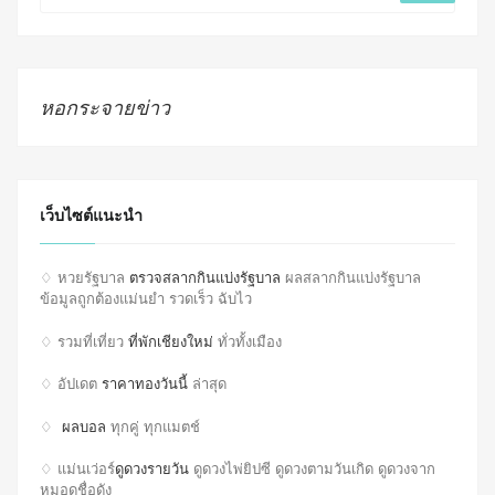
หอกระจายข่าว
เว็บไซต์แนะนำ
♢ หวยรัฐบาล
ตรวจสลากกินแบ่งรัฐบาล
ผลสลากกินแบ่งรัฐบาล
ข้อมูลถูกต้องแม่นยำ รวดเร็ว ฉับไว
♢ รวมที่เที่ยว
ที่พักเชียงใหม่
ทั่วทั้งเมือง
♢ อัปเดต
ราคาทองวันนี้
ล่าสุด
♢
ผลบอล
ทุกคู่ ทุกแมตช์
♢ แม่นเว่อร์
ดูดวงรายวัน
ดูดวงไพ่ยิปซี ดูดวงตามวันเกิด ดูดวงจาก
หมอดูชื่อดัง