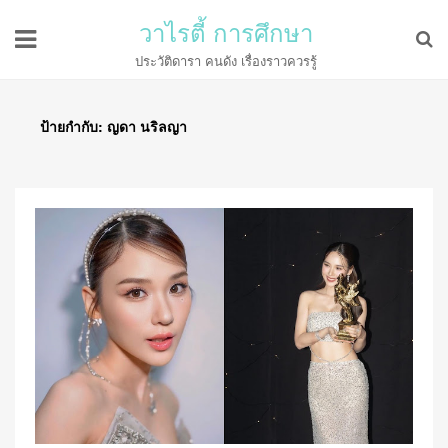
วาไรตี้ การศึกษา
ประวัติดารา คนดัง เรื่องราวควรรู้
ป้ายกำกับ:
ญดา นริลญา