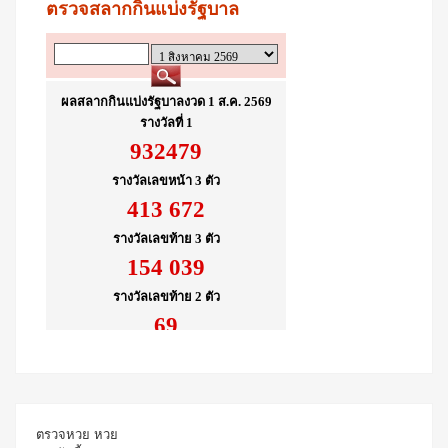
ตรวจหวย
หวย